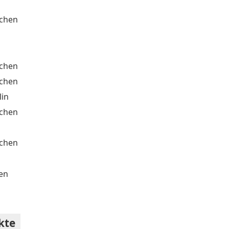
chen
chen
chen
lin
chen
chen
en
kte