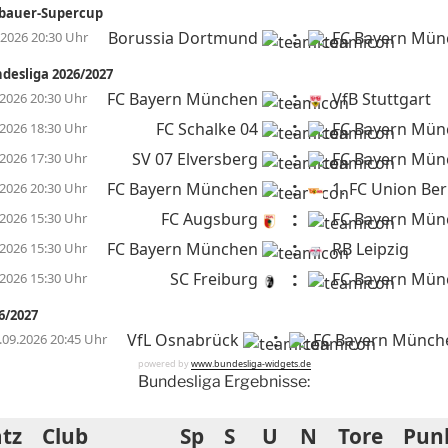
bauer-Supercup
:
Borussia Dortmund
FC Bayern Mün
.2026 20:30 Uhr
ndesliga 2026/2027
:
FC Bayern München
VfB Stuttgart
.2026 20:30 Uhr
:
FC Schalke 04
FC Bayern Mün
.2026 18:30 Uhr
:
SV 07 Elversberg
FC Bayern Mün
.2026 17:30 Uhr
:
FC Bayern München
1. FC Union Ber
.2026 20:30 Uhr
:
FC Augsburg
FC Bayern Mün
.2026 15:30 Uhr
:
FC Bayern München
RB Leipzig
.2026 15:30 Uhr
:
SC Freiburg
FC Bayern Mün
.2026 15:30 Uhr
6/2027
:
VfL Osnabrück
FC Bayern Münch
.09.2026 20:45 Uhr
powered by
www.bundesliga-widgets.de
Bundesliga Ergebnisse:
atz
Club
Sp
S
U
N
Tore
Pun