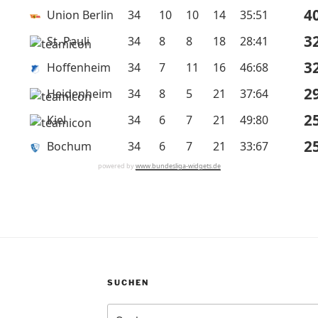
4
Union Berlin
34
10
10
14
35:51
3
St. Pauli
34
8
8
18
28:41
3
Hoffenheim
34
7
11
16
46:68
2
Heidenheim
34
8
5
21
37:64
2
Kiel
34
6
7
21
49:80
2
Bochum
34
6
7
21
33:67
powered by
www.bundesliga-widgets.de
SUCHEN
Suchen