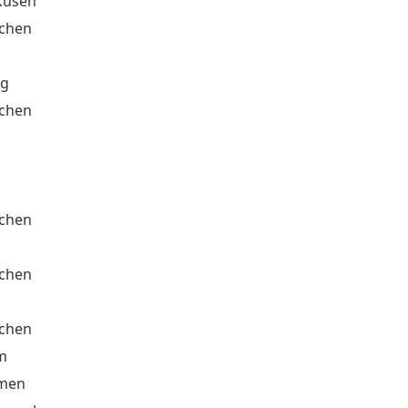
kusen
chen
rg
chen
chen
chen
chen
m
emen