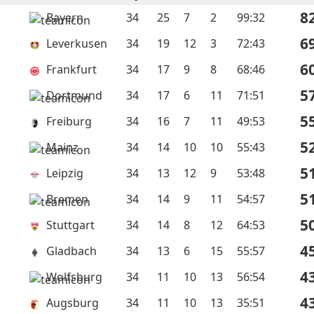
8
Bayern
34
25
7
2
99:32
6
Leverkusen
34
19
12
3
72:43
6
Frankfurt
34
17
9
8
68:46
5
Dortmund
34
17
6
11
71:51
5
Freiburg
34
16
7
11
49:53
5
Mainz
34
14
10
10
55:43
5
Leipzig
34
13
12
9
53:48
5
Bremen
34
14
9
11
54:57
5
Stuttgart
34
14
8
12
64:53
4
Gladbach
34
13
6
15
55:57
4
Wolfsburg
34
11
10
13
56:54
4
Augsburg
34
11
10
13
35:51