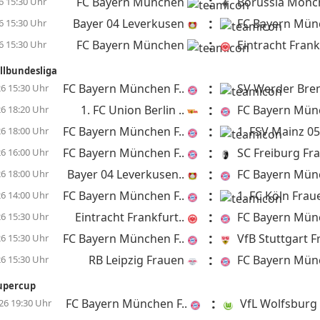
:
FC Bayern München
Borussia Mönch
6 15:30 Uhr
:
Bayer 04 Leverkusen
FC Bayern Mün
6 15:30 Uhr
:
FC Bayern München
Eintracht Frank
6 15:30 Uhr
llbundesliga
:
FC Bayern München F..
SV Werder Brem
26 15:30 Uhr
:
1. FC Union Berlin ..
FC Bayern Münc
26 18:20 Uhr
:
FC Bayern München F..
1. FSV Mainz 05 
26 18:00 Uhr
:
FC Bayern München F..
SC Freiburg Fr
26 16:00 Uhr
:
Bayer 04 Leverkusen..
FC Bayern Münc
26 18:00 Uhr
:
FC Bayern München F..
1. FC Köln Frau
26 14:00 Uhr
:
Eintracht Frankfurt..
FC Bayern Münc
26 15:30 Uhr
:
FC Bayern München F..
VfB Stuttgart F
26 15:30 Uhr
:
RB Leipzig Frauen
FC Bayern Münc
26 15:30 Uhr
upercup
:
FC Bayern München F..
VfL Wolfsburg 
26 19:30 Uhr