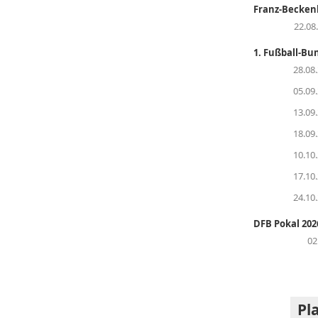
Franz-Becken
22.08
1. Fußball-Bu
28.08
05.09
13.09
18.09
10.10
17.10
24.10
DFB Pokal 202
02
Pl