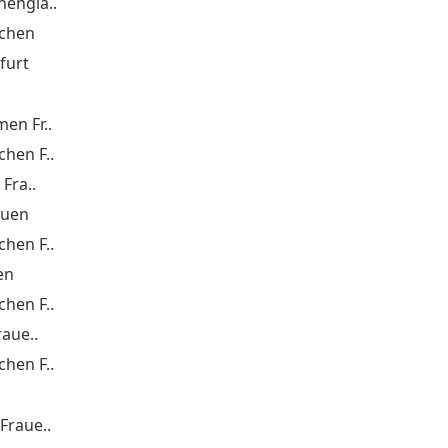
engla..
chen
furt
en Fr..
hen F..
Fra..
auen
hen F..
en
hen F..
raue..
hen F..
Fraue..