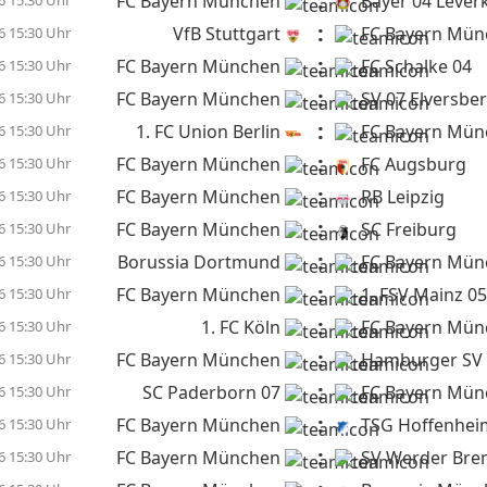
:
FC Bayern München
Bayer 04 Lever
6 15:30 Uhr
:
VfB Stuttgart
FC Bayern Mün
6 15:30 Uhr
:
FC Bayern München
FC Schalke 04
6 15:30 Uhr
:
FC Bayern München
SV 07 Elversbe
6 15:30 Uhr
:
1. FC Union Berlin
FC Bayern Mün
6 15:30 Uhr
:
FC Bayern München
FC Augsburg
6 15:30 Uhr
:
FC Bayern München
RB Leipzig
6 15:30 Uhr
:
FC Bayern München
SC Freiburg
6 15:30 Uhr
:
Borussia Dortmund
FC Bayern Mün
6 15:30 Uhr
:
FC Bayern München
1. FSV Mainz 05
6 15:30 Uhr
:
1. FC Köln
FC Bayern Mün
6 15:30 Uhr
:
FC Bayern München
Hamburger SV
6 15:30 Uhr
:
SC Paderborn 07
FC Bayern Mün
6 15:30 Uhr
:
FC Bayern München
TSG Hoffenhei
6 15:30 Uhr
:
FC Bayern München
SV Werder Br
6 15:30 Uhr