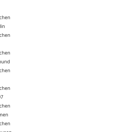
chen
lin
chen
chen
mund
chen
chen
07
chen
emen
chen